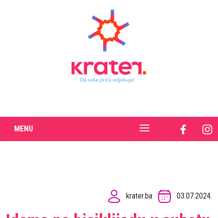
MENU
krater.ba
03.07.2024.