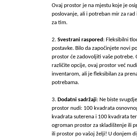
Ovaj
prostor
je na mjestu koje je
osi
poslovanje
, ali i potreban mir za rad
za tim.
2.
Svestrani raspored
: Fleksibilni t
postavke. Bilo da započinjete novi podu
prostor će zadovoljiti vaše potrebe.
O
različite opcije, ovaj prostor već nud
inventarom, ali je fleksibilan za pren
potrebama.
3.
Dodatni sadržaji
: Ne biste svugdj
prostor nudi: 100 kvadrata osnovno
kvadrata suterena i 100 kvadrata te
ogroman prostor za skladištenje ili 
ili prostor po vašoj želji! U donjem 