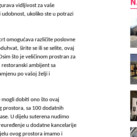
N
gurava
vidljivost za vaše
 i udobnost, ukoliko ste u potrazi
locrt omogućava različite poslovne
hvat, širite se ili se selite, ovaj
sim što je veličinom prostran za
i restoranski ambijent sa
amjenu po vašoj želji i
e mogli dobiti ono što ovaj
g prostora, sa 100 dodatnih
rase. U dijelu suterena nudimo
preuređenje u dodatne kancelarije
dijelu ovog prostora imamo i