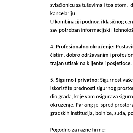
svlačionicu sa tuševima i toaletom, d
kancelariju!
U kombinaciji podnog i klasičnog cen
sav potreban informacijski i tehnolo
4.
Profesionalno okruženje:
Postavi
čistim, dobro održavanim i profesio
trajan utisak na klijente i pos
j
etioce.
5.
Sigurno i privatno
:
Sigurnost vaše
Iskoristite prednosti sigurnog prost
dio grada, koje vam osigurava sigurn
okruženje.
Parking je ispred prostora,
gradskih institucija, bolnice, suda, po
Pogodno za razne firme: