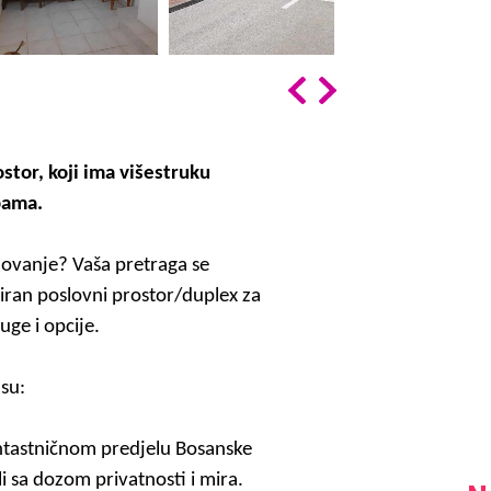
stor, koji ima višestruku
bama.
lovanj
e
? Vaša pretraga se
iran poslovni prostor
/duplex
za
luge i opcije
.
 su:
ntastničnom predjelu Bosanske
li sa dozom privatnosti i mira.