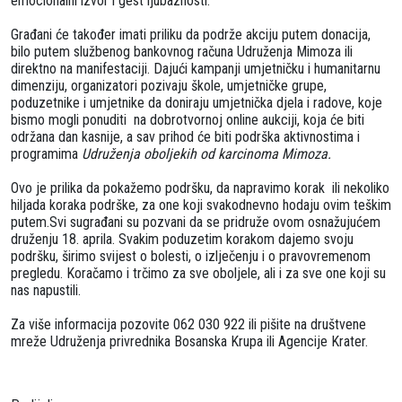
emocionalni izvor i gest ljubaznosti.
Građani će također imati priliku da podrže akciju putem donacija,
bilo putem službenog bankovnog računa Udruženja Mimoza ili
direktno na manifestaciji. Dajući kampanji umjetničku i humanitarnu
dimenziju, organizatori pozivaju škole, umjetničke grupe,
poduzetnike i umjetnike da doniraju umjetnička djela i radove, koje
bismo mogli ponuditi na dobrotvornoj online aukciji, koja će biti
održana dan kasnije, a sav prihod će biti podrška aktivnostima i
programima
Udruženja oboljekih od karcinoma Mimoza.
Ovo je prilika da pokažemo podršku, da napravimo korak ili nekoliko
hiljada koraka podrške, za one koji svakodnevno hodaju ovim teškim
putem.Svi sugrađani su pozvani da se pridruže ovom osnažujućem
druženju 18. aprila. Svakim poduzetim korakom dajemo svoju
podršku, širimo svijest o bolesti, o izlječenju i o pravovremenom
pregledu. Koračamo i trčimo za sve oboljele, ali i za sve one koji su
nas napustili.
Za više informacija pozovite 062 030 922 ili pišite na društvene
mreže Udruženja privrednika Bosanska Krupa ili Agencije Krater.