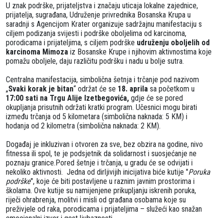
U znak podrške, prijateljstva i značaju uticaja lokalne zajednice,
prijatelja, sugrađana, Udruženje privrednika Bosanska Krupa u
saradnji s Agencijom Krater organizuje sadržajnu manifestaciju s
ciljem podizanja svijesti i podrške oboljelima od karcinoma,
porodicama i prijateljima, s ciljem podrške
udruženju oboljelih od
karcinoma Mimoza
iz Bosanske Krupe i njihovim aktivnostima koje
pomažu oboljele, daju različitu podršku i nadu u bolje sutra.
Centralna manifestacija, simbolična šetnja i trčanje pod nazivom
„
Svaki korak je bitan
“ održat će se
18. aprila
sa početkom u
17:00 sati na Trgu Alije Izetbegovića,
gdje će se pored
okupljanja prisutnih održati kratki program. Učesnici mogu birati
između trčanja od 5 kilometara (simbolična naknada: 5 KM) i
hodanja od 2 kilometra (simbolična naknada: 2 KM).
Događaj je inkluzivan i otvoren za sve, bez obzira na godine, nivo
fitnessa ili spol, te je podsjetnik da solidarnost i suosjećanje ne
poznaju granice.Pored šetnje i trčanja, u gradu će se odvijati i
nekoliko aktivnosti. Jedna od dirljivijih inicijativa biće kutije "
Poruka
podrške
", koje će biti postavljene u raznim javnim prostorima i
školama. Ove kutije su namijenjene prikupljanju iskrenih poruka,
riječi ohrabrenja, molitvi i misli od građana osobama koje su
preživjele od raka, porodicama i prijateljima – služeći kao snažan