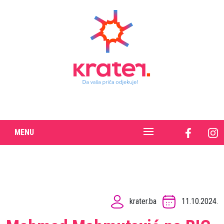
MENU
krater.ba
11.10.2024.