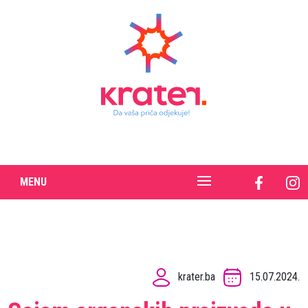
MENU
krater.ba
15.07.2024.