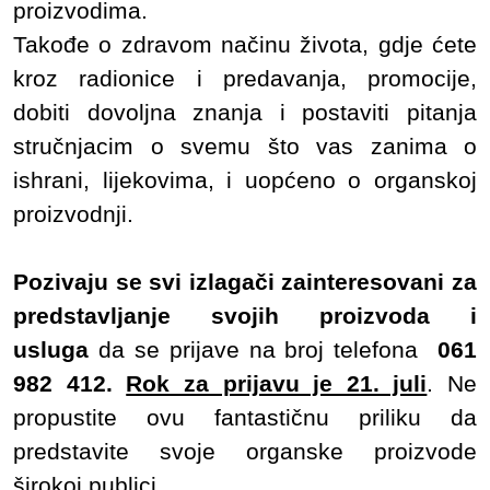
proizvodima.
Takođe o zdravom načinu života, gdje ćete
kroz radionice i predavanja, promocije,
dobiti dovoljna znanja i postaviti pitanja
stručnjacim o svemu što vas zanima o
ishrani, lijekovima, i uopćeno o organskoj
proizvodnji.
Pozivaju se svi izlagači zainteresovani za
predstavljanje svojih proizvoda i
usluga
da se prijave na broj telefona
061
982 412.
Rok za prijavu je 21. juli
. Ne
propustite ovu fantastičnu priliku da
predstavite svoje organske proizvode
širokoj publici.