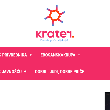
S PRIVREDNIKA
EBOSANSKAKRUPA
S JAVNOŠĆU
DOBRI LJUDI, DOBRE PRIČE